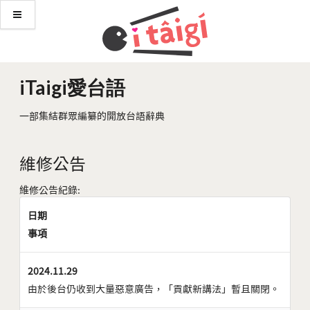
iTaigi愛台語
一部集結群眾編纂的開放台語辭典
維修公告
維修公告紀錄:
日期
事項
2024.11.29
由於後台仍收到大量惡意廣告，「貢獻新講法」暫且關閉。