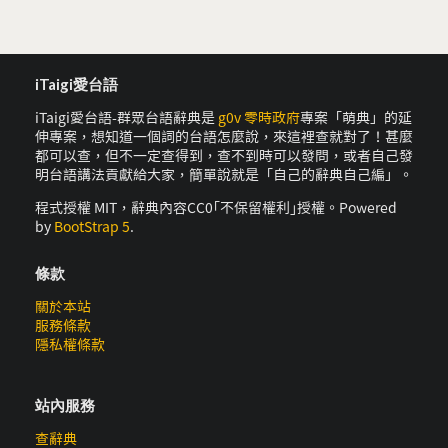
iTaigi愛台語
iTaigi愛台語-群眾台語辭典是
g0v 零時政府
專案「萌典」的延
伸專案，想知道一個詞的台語怎麼說，來這裡查就對了！甚麼
都可以查，但不一定查得到，查不到時可以發問，或者自己發
明台語講法貢獻給大家，簡單說就是「自己的辭典自己編」。
程式授權 MIT，辭典內容CC0｢不保留權利｣授權。Powered
by
BootStrap 5
.
條款
關於本站
服務條款
隱私權條款
站內服務
查辭典