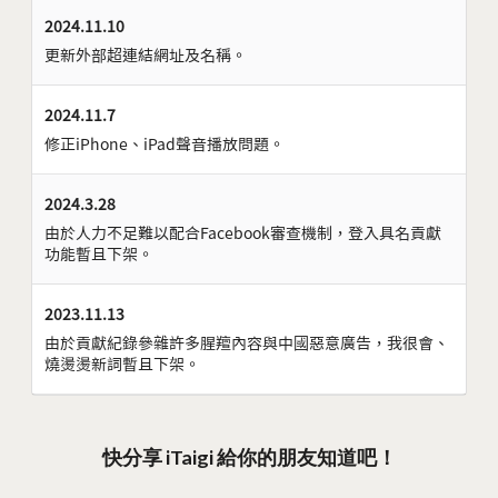
2024.11.10
更新外部超連結網址及名稱。
2024.11.7
修正iPhone、iPad聲音播放問題。
2024.3.28
由於人力不足難以配合Facebook審查機制，登入具名貢獻
功能暫且下架。
2023.11.13
由於貢獻紀錄參雜許多腥羶內容與中國惡意廣告，我很會、
燒燙燙新詞暫且下架。
快分享 iTaigi 給你的朋友知道吧！