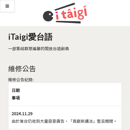
iTaigi愛台語
一部集結群眾編纂的開放台語辭典
維修公告
維修公告紀錄:
日期
事項
2024.11.29
由於後台仍收到大量惡意廣告，「貢獻新講法」暫且關閉。