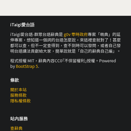
iTaigi愛台語
iTaigi愛台語-群眾台語辭典是
g0v 零時政府
專案「萌典」的延
伸專案，想知道一個詞的台語怎麼說，來這裡查就對了！甚麼
都可以查，但不一定查得到，查不到時可以發問，或者自己發
明台語講法貢獻給大家，簡單說就是「自己的辭典自己編」。
程式授權 MIT，辭典內容CC0｢不保留權利｣授權。Powered
by
BootStrap 5
.
條款
關於本站
服務條款
隱私權條款
站內服務
查辭典