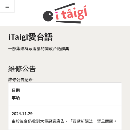
iTaigi愛台語
一部集結群眾編纂的開放台語辭典
維修公告
維修公告紀錄:
日期
事項
2024.11.29
由於後台仍收到大量惡意廣告，「貢獻新講法」暫且關閉。