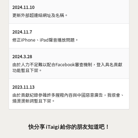
2024.11.10
更新外部超連結網址及名稱。
2024.11.7
修正iPhone、iPad聲音播放問題。
2024.3.28
由於人力不足難以配合Facebook審查機制，登入具名貢獻
功能暫且下架。
2023.11.13
由於貢獻紀錄參雜許多腥羶內容與中國惡意廣告，我很會、
燒燙燙新詞暫且下架。
快分享 iTaigi 給你的朋友知道吧！