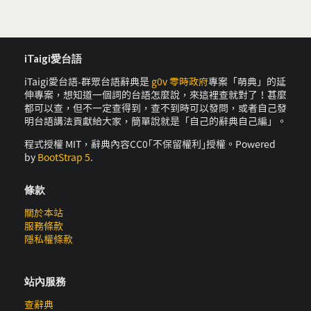
iTaigi愛台語
iTaigi愛台語-群眾台語辭典是
g0v 零時政府
專案「萌典」的延
伸專案，想知道一個詞的台語怎麼說，來這裡查就對了！甚麼
都可以查，但不一定查得到，查不到時可以發問，或者自己發
明台語講法貢獻給大家，簡單說就是「自己的辭典自己編」。
程式授權 MIT，辭典內容CC0｢不保留權利｣授權。Powered
by
BootStrap 5
.
條款
關於本站
服務條款
隱私權條款
站內服務
查辭典