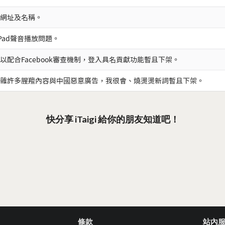
網址及名稱。
iPad聲音播放問題。
以配合Facebook審查機制，登入具名貢獻功能暫且下架。
雜許多腥羶內容與中國惡意廣告，我很會、燒燙燙新詞暫且下架。
快分享 iTaigi 給你的朋友知道吧！
條款
站內