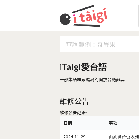
iTaigi愛台語
一部集結群眾編纂的開放台語辭典
維修公告
維修公告紀錄:
日期
事項
2024.11.29
由於後台仍收到