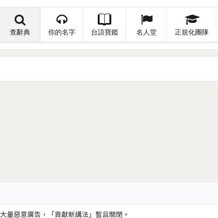
查辭典
你的名字
台語寶鑑
名人堂
正規化團隊
大量惡意廣告，「貢獻新講法」暫且關閉。