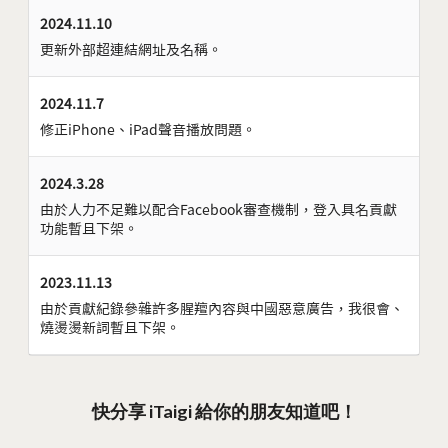
2024.11.10
更新外部超連結網址及名稱。
2024.11.7
修正iPhone、iPad聲音播放問題。
2024.3.28
由於人力不足難以配合Facebook審查機制，登入具名貢獻
功能暫且下架。
2023.11.13
由於貢獻紀錄參雜許多腥羶內容與中國惡意廣告，我很會、
燒燙燙新詞暫且下架。
快分享 iTaigi 給你的朋友知道吧！