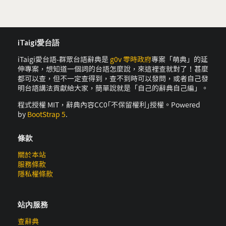
iTaigi愛台語
iTaigi愛台語-群眾台語辭典是
g0v 零時政府
專案「萌典」的延
伸專案，想知道一個詞的台語怎麼說，來這裡查就對了！甚麼
都可以查，但不一定查得到，查不到時可以發問，或者自己發
明台語講法貢獻給大家，簡單說就是「自己的辭典自己編」。
程式授權 MIT，辭典內容CC0｢不保留權利｣授權。Powered
by
BootStrap 5
.
條款
關於本站
服務條款
隱私權條款
站內服務
查辭典