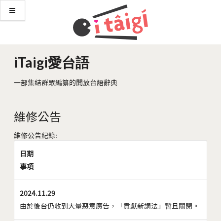
iTaigi愛台語
一部集結群眾編纂的開放台語辭典
維修公告
維修公告紀錄:
日期
事項
2024.11.29
由於後台仍收到大量惡意廣告，「貢獻新講法」暫且關閉。