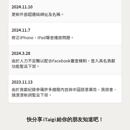
2024.11.10
更新外部超連結網址及名稱。
2024.11.7
修正iPhone、iPad聲音播放問題。
2024.3.28
由於人力不足難以配合Facebook審查機制，登入具名貢獻
功能暫且下架。
2023.11.13
由於貢獻紀錄參雜許多腥羶內容與中國惡意廣告，我很會、
燒燙燙新詞暫且下架。
快分享 iTaigi 給你的朋友知道吧！