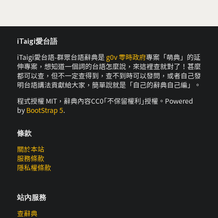
iTaigi愛台語
iTaigi愛台語-群眾台語辭典是
g0v 零時政府
專案「萌典」的延
伸專案，想知道一個詞的台語怎麼說，來這裡查就對了！甚麼
都可以查，但不一定查得到，查不到時可以發問，或者自己發
明台語講法貢獻給大家，簡單說就是「自己的辭典自己編」。
程式授權 MIT，辭典內容CC0｢不保留權利｣授權。Powered
by
BootStrap 5
.
條款
關於本站
服務條款
隱私權條款
站內服務
查辭典