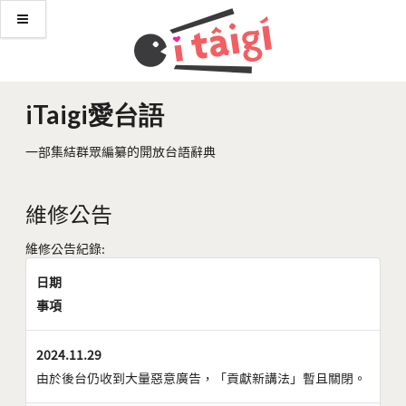
iTaigi愛台語
一部集結群眾編纂的開放台語辭典
維修公告
維修公告紀錄:
日期
事項
2024.11.29
由於後台仍收到大量惡意廣告，「貢獻新講法」暫且關閉。