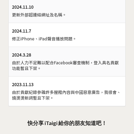
2024.11.10
更新外部超連結網址及名稱。
2024.11.7
修正iPhone、iPad聲音播放問題。
2024.3.28
由於人力不足難以配合Facebook審查機制，登入具名貢獻
功能暫且下架。
2023.11.13
由於貢獻紀錄參雜許多腥羶內容與中國惡意廣告，我很會、
燒燙燙新詞暫且下架。
快分享 iTaigi 給你的朋友知道吧！