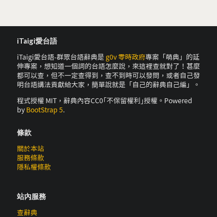
iTaigi愛台語
iTaigi愛台語-群眾台語辭典是
g0v 零時政府
專案「萌典」的延
伸專案，想知道一個詞的台語怎麼說，來這裡查就對了！甚麼
都可以查，但不一定查得到，查不到時可以發問，或者自己發
明台語講法貢獻給大家，簡單說就是「自己的辭典自己編」。
程式授權 MIT，辭典內容CC0｢不保留權利｣授權。Powered
by
BootStrap 5
.
條款
關於本站
服務條款
隱私權條款
站內服務
查辭典