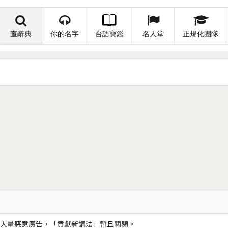
查辭典
你的名字
台語寶鑑
名人堂
正規化團隊
大量惡意廣告，「貢獻新講法」暫且關閉。