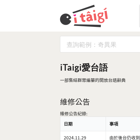
iTaigi愛台語
一部集結群眾編纂的開放台語辭典
維修公告
維修公告紀錄:
日期
事項
2024.11.29
由於後台仍收到