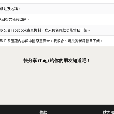
網址及名稱。
iPad聲音播放問題。
以配合Facebook審查機制，登入具名貢獻功能暫且下架。
雜許多腥羶內容與中國惡意廣告，我很會、燒燙燙新詞暫且下架。
快分享 iTaigi 給你的朋友知道吧！
條款
站內