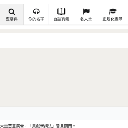
查辭典
你的名字
台語寶鑑
名人堂
正規化團隊
大量惡意廣告，「貢獻新講法」暫且關閉。