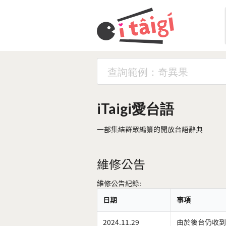
iTaigi愛台語
一部集結群眾編纂的開放台語辭典
維修公告
維修公告紀錄:
日期
事項
2024.11.29
由於後台仍收到