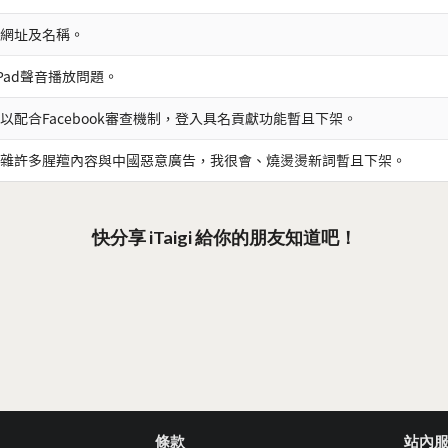
網址及名稱。
iPad聲音播放問題。
以配合Facebook審查機制，登入具名貢獻功能暫且下架。
雜許多腥羶內容與中國惡意廣告，我很會、燒燙燙新詞暫且下架。
快分享 iTaigi 給你的朋友知道吧！
條款
站內