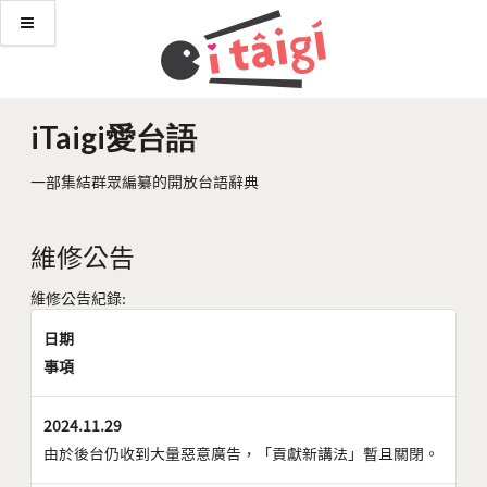
iTaigi愛台語
一部集結群眾編纂的開放台語辭典
維修公告
維修公告紀錄:
日期
事項
2024.11.29
由於後台仍收到大量惡意廣告，「貢獻新講法」暫且關閉。