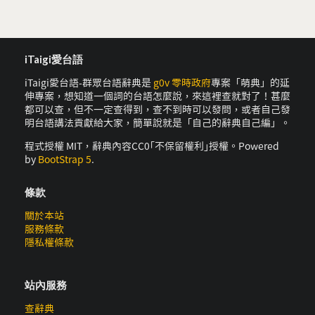
iTaigi愛台語
iTaigi愛台語-群眾台語辭典是
g0v 零時政府
專案「萌典」的延
伸專案，想知道一個詞的台語怎麼說，來這裡查就對了！甚麼
都可以查，但不一定查得到，查不到時可以發問，或者自己發
明台語講法貢獻給大家，簡單說就是「自己的辭典自己編」。
程式授權 MIT，辭典內容CC0｢不保留權利｣授權。Powered
by
BootStrap 5
.
條款
關於本站
服務條款
隱私權條款
站內服務
查辭典