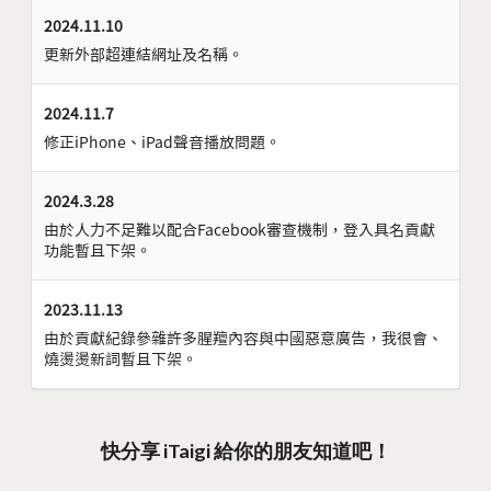
2024.11.10
更新外部超連結網址及名稱。
2024.11.7
修正iPhone、iPad聲音播放問題。
2024.3.28
由於人力不足難以配合Facebook審查機制，登入具名貢獻
功能暫且下架。
2023.11.13
由於貢獻紀錄參雜許多腥羶內容與中國惡意廣告，我很會、
燒燙燙新詞暫且下架。
快分享 iTaigi 給你的朋友知道吧！