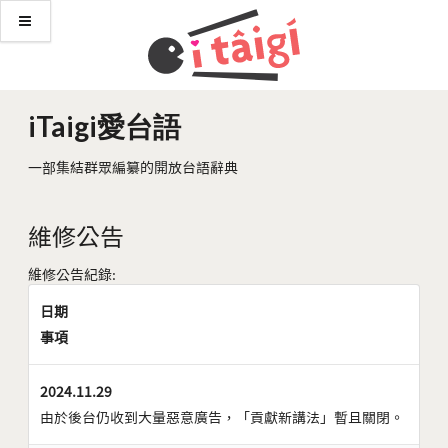
iTaigi愛台語
一部集結群眾編纂的開放台語辭典
維修公告
維修公告紀錄:
日期
事項
2024.11.29
由於後台仍收到大量惡意廣告，「貢獻新講法」暫且關閉。