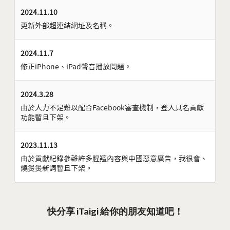
2024.11.10
更新外部超連結網址及名稱。
2024.11.7
修正iPhone、iPad聲音播放問題。
2024.3.28
由於人力不足難以配合Facebook審查機制，登入具名貢獻
功能暫且下架。
2023.11.13
由於貢獻紀錄參雜許多腥羶內容與中國惡意廣告，我很會、
燒燙燙新詞暫且下架。
快分享 iTaigi 給你的朋友知道吧！