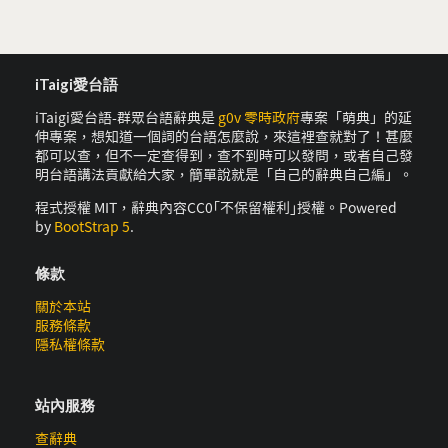
iTaigi愛台語
iTaigi愛台語-群眾台語辭典是
g0v 零時政府
專案「萌典」的延
伸專案，想知道一個詞的台語怎麼說，來這裡查就對了！甚麼
都可以查，但不一定查得到，查不到時可以發問，或者自己發
明台語講法貢獻給大家，簡單說就是「自己的辭典自己編」。
程式授權 MIT，辭典內容CC0｢不保留權利｣授權。Powered
by
BootStrap 5
.
條款
關於本站
服務條款
隱私權條款
站內服務
查辭典