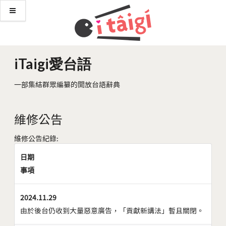
iTaigi愛台語
一部集結群眾編纂的開放台語辭典
維修公告
維修公告紀錄:
日期
事項
2024.11.29
由於後台仍收到大量惡意廣告，「貢獻新講法」暫且關閉。