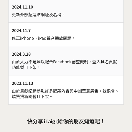
2024.11.10
更新外部超連結網址及名稱。
2024.11.7
修正iPhone、iPad聲音播放問題。
2024.3.28
由於人力不足難以配合Facebook審查機制，登入具名貢獻
功能暫且下架。
2023.11.13
由於貢獻紀錄參雜許多腥羶內容與中國惡意廣告，我很會、
燒燙燙新詞暫且下架。
快分享 iTaigi 給你的朋友知道吧！