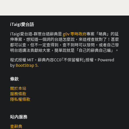
iTaigi愛台語
iTaigi愛台語-群眾台語辭典是
g0v 零時政府
專案「萌典」的延
伸專案，想知道一個詞的台語怎麼說，來這裡查就對了！甚麼
都可以查，但不一定查得到，查不到時可以發問，或者自己發
明台語講法貢獻給大家，簡單說就是「自己的辭典自己編」。
程式授權 MIT，辭典內容CC0｢不保留權利｣授權。Powered
by
BootStrap 5
.
條款
關於本站
服務條款
隱私權條款
站內服務
查辭典