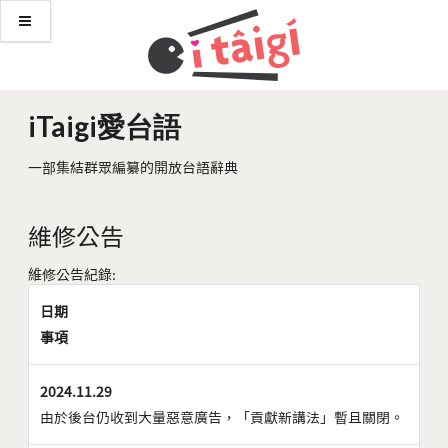
iTaigi愛台語
一部集結群眾編纂的開放台語辭典
維修公告
維修公告紀錄:
日期
事項
2024.11.29
由於後台仍收到大量惡意廣告，「貢獻新講法」暫且關閉。