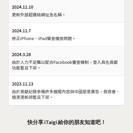
2024.11.10
更新外部超連結網址及名稱。
2024.11.7
修正iPhone、iPad聲音播放問題。
2024.3.28
由於人力不足難以配合Facebook審查機制，登入具名貢獻
功能暫且下架。
2023.11.13
由於貢獻紀錄參雜許多腥羶內容與中國惡意廣告，我很會、
燒燙燙新詞暫且下架。
快分享 iTaigi 給你的朋友知道吧！