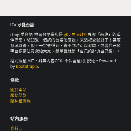
iTaigi愛台語
iTaigi愛台語-群眾台語辭典是
g0v 零時政府
專案「萌典」的延
伸專案，想知道一個詞的台語怎麼說，來這裡查就對了！甚麼
都可以查，但不一定查得到，查不到時可以發問，或者自己發
明台語講法貢獻給大家，簡單說就是「自己的辭典自己編」。
程式授權 MIT，辭典內容CC0｢不保留權利｣授權。Powered
by
BootStrap 5
.
條款
關於本站
服務條款
隱私權條款
站內服務
查辭典