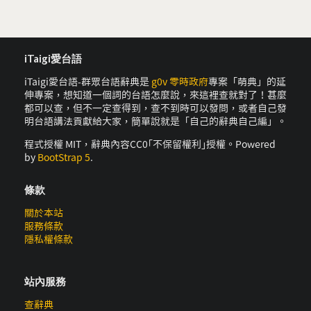
iTaigi愛台語
iTaigi愛台語-群眾台語辭典是
g0v 零時政府
專案「萌典」的延
伸專案，想知道一個詞的台語怎麼說，來這裡查就對了！甚麼
都可以查，但不一定查得到，查不到時可以發問，或者自己發
明台語講法貢獻給大家，簡單說就是「自己的辭典自己編」。
程式授權 MIT，辭典內容CC0｢不保留權利｣授權。Powered
by
BootStrap 5
.
條款
關於本站
服務條款
隱私權條款
站內服務
查辭典