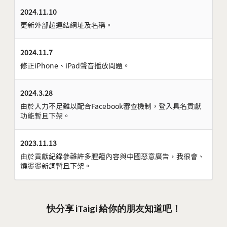
2024.11.10
更新外部超連結網址及名稱。
2024.11.7
修正iPhone、iPad聲音播放問題。
2024.3.28
由於人力不足難以配合Facebook審查機制，登入具名貢獻
功能暫且下架。
2023.11.13
由於貢獻紀錄參雜許多腥羶內容與中國惡意廣告，我很會、
燒燙燙新詞暫且下架。
快分享 iTaigi 給你的朋友知道吧！