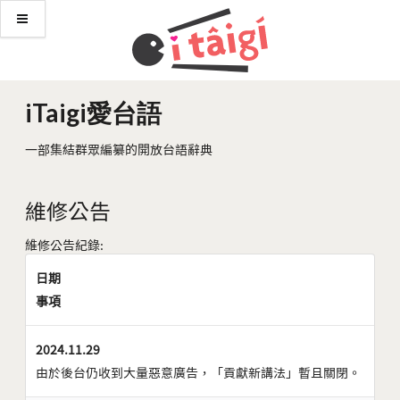
iTaigi愛台語
一部集結群眾編纂的開放台語辭典
維修公告
維修公告紀錄:
日期
事項
2024.11.29
由於後台仍收到大量惡意廣告，「貢獻新講法」暫且關閉。