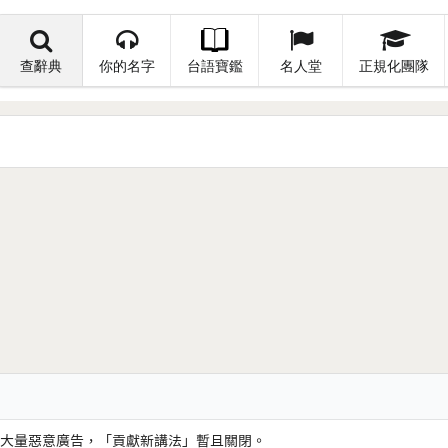
查辭典
你的名字
台語寶鑑
名人堂
正規化團隊
大量惡意廣告，「貢獻新講法」暫且關閉。