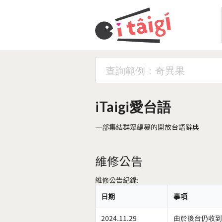
iTaigi愛台語
一部集結群眾編纂的開放台語辭典
維修公告
維修公告紀錄:
日期
事項
2024.11.29
由於後台仍收到