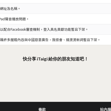
網址及名稱。
iPad聲音播放問題。
以配合Facebook審查機制，登入具名貢獻功能暫且下架。
雜許多腥羶內容與中國惡意廣告，我很會、燒燙燙新詞暫且下架。
快分享 iTaigi 給你的朋友知道吧！
條款
站內