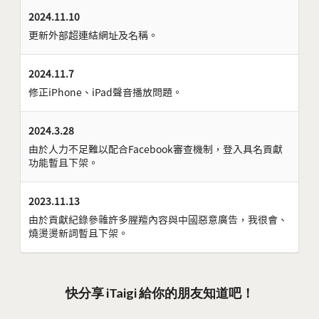
2024.11.10
更新外部超連結網址及名稱。
2024.11.7
修正iPhone、iPad聲音播放問題。
2024.3.28
由於人力不足難以配合Facebook審查機制，登入具名貢獻
功能暫且下架。
2023.11.13
由於貢獻紀錄參雜許多腥羶內容與中國惡意廣告，我很會、
燒燙燙新詞暫且下架。
快分享 iTaigi 給你的朋友知道吧！