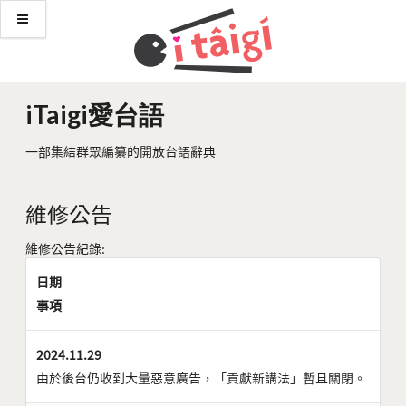
iTaigi愛台語
一部集結群眾編纂的開放台語辭典
維修公告
維修公告紀錄:
日期
事項
2024.11.29
由於後台仍收到大量惡意廣告，「貢獻新講法」暫且關閉。