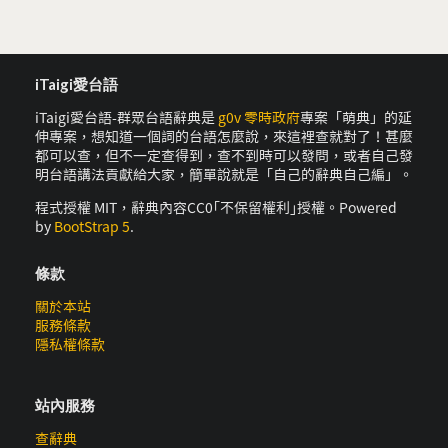
iTaigi愛台語
iTaigi愛台語-群眾台語辭典是
g0v 零時政府
專案「萌典」的延
伸專案，想知道一個詞的台語怎麼說，來這裡查就對了！甚麼
都可以查，但不一定查得到，查不到時可以發問，或者自己發
明台語講法貢獻給大家，簡單說就是「自己的辭典自己編」。
程式授權 MIT，辭典內容CC0｢不保留權利｣授權。Powered
by
BootStrap 5
.
條款
關於本站
服務條款
隱私權條款
站內服務
查辭典