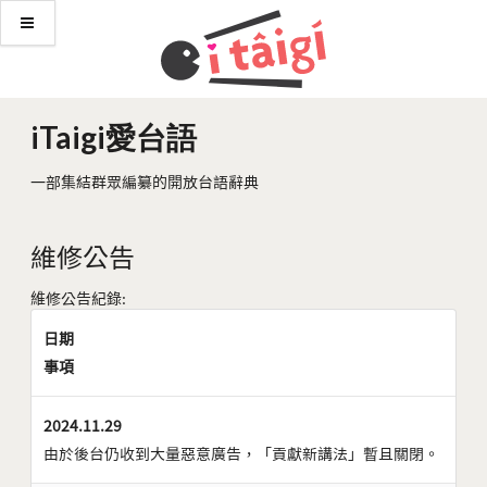
iTaigi愛台語
一部集結群眾編纂的開放台語辭典
維修公告
維修公告紀錄:
日期
事項
2024.11.29
由於後台仍收到大量惡意廣告，「貢獻新講法」暫且關閉。