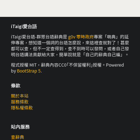
iTaigi愛台語
iTaigi愛台語-群眾台語辭典是
g0v 零時政府
專案「萌典」的延
伸專案，想知道一個詞的台語怎麼說，來這裡查就對了！甚麼
都可以查，但不一定查得到，查不到時可以發問，或者自己發
明台語講法貢獻給大家，簡單說就是「自己的辭典自己編」。
程式授權 MIT，辭典內容CC0｢不保留權利｣授權。Powered
by
BootStrap 5
.
條款
關於本站
服務條款
隱私權條款
站內服務
查辭典