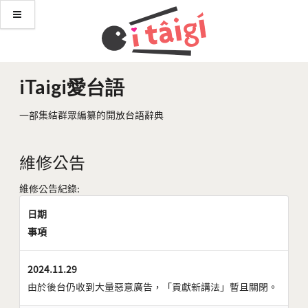
iTaigi愛台語
一部集結群眾編纂的開放台語辭典
維修公告
維修公告紀錄:
日期
事項
2024.11.29
由於後台仍收到大量惡意廣告，「貢獻新講法」暫且關閉。