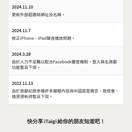
2024.11.10
更新外部超連結網址及名稱。
2024.11.7
修正iPhone、iPad聲音播放問題。
2024.3.28
由於人力不足難以配合Facebook審查機制，登入具名貢獻
功能暫且下架。
2023.11.13
由於貢獻紀錄參雜許多腥羶內容與中國惡意廣告，我很會、
燒燙燙新詞暫且下架。
快分享 iTaigi 給你的朋友知道吧！