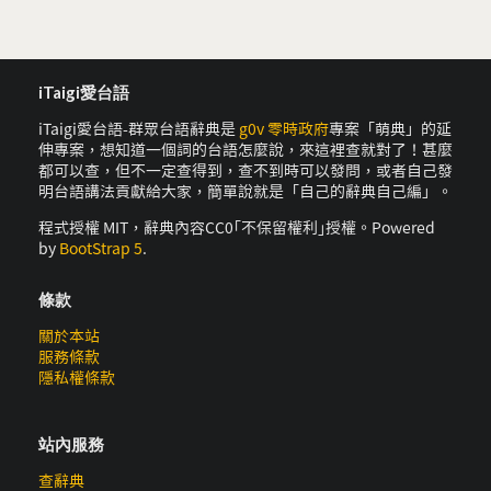
iTaigi愛台語
iTaigi愛台語-群眾台語辭典是
g0v 零時政府
專案「萌典」的延
伸專案，想知道一個詞的台語怎麼說，來這裡查就對了！甚麼
都可以查，但不一定查得到，查不到時可以發問，或者自己發
明台語講法貢獻給大家，簡單說就是「自己的辭典自己編」。
程式授權 MIT，辭典內容CC0｢不保留權利｣授權。Powered
by
BootStrap 5
.
條款
關於本站
服務條款
隱私權條款
站內服務
查辭典