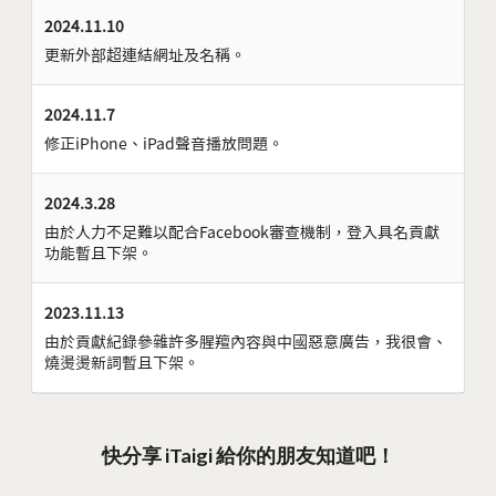
2024.11.10
更新外部超連結網址及名稱。
2024.11.7
修正iPhone、iPad聲音播放問題。
2024.3.28
由於人力不足難以配合Facebook審查機制，登入具名貢獻
功能暫且下架。
2023.11.13
由於貢獻紀錄參雜許多腥羶內容與中國惡意廣告，我很會、
燒燙燙新詞暫且下架。
快分享 iTaigi 給你的朋友知道吧！