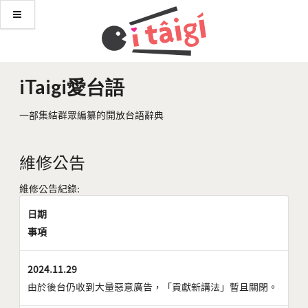
iTaigi愛台語
一部集結群眾編纂的開放台語辭典
維修公告
維修公告紀錄:
日期
事項
2024.11.29
由於後台仍收到大量惡意廣告，「貢獻新講法」暫且關閉。