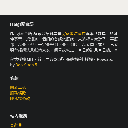
iTaigi愛台語
iTaigi愛台語-群眾台語辭典是
g0v 零時政府
專案「萌典」的延
伸專案，想知道一個詞的台語怎麼說，來這裡查就對了！甚麼
都可以查，但不一定查得到，查不到時可以發問，或者自己發
明台語講法貢獻給大家，簡單說就是「自己的辭典自己編」。
程式授權 MIT，辭典內容CC0｢不保留權利｣授權。Powered
by
BootStrap 5
.
條款
關於本站
服務條款
隱私權條款
站內服務
查辭典