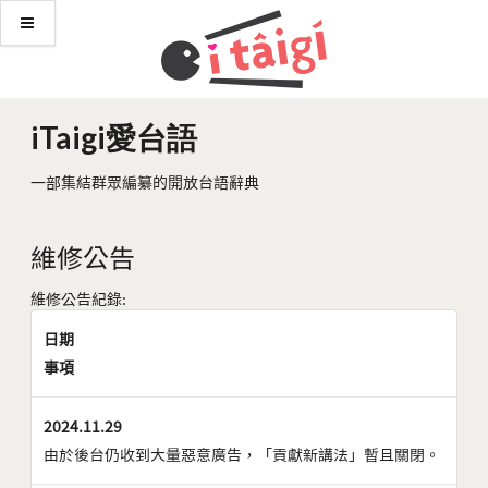
iTaigi愛台語
一部集結群眾編纂的開放台語辭典
維修公告
維修公告紀錄:
日期
事項
2024.11.29
由於後台仍收到大量惡意廣告，「貢獻新講法」暫且關閉。