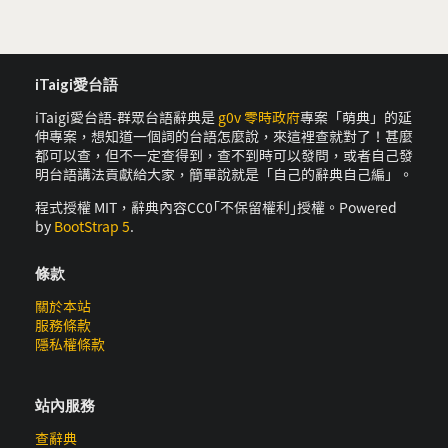
iTaigi愛台語
iTaigi愛台語-群眾台語辭典是
g0v 零時政府
專案「萌典」的延
伸專案，想知道一個詞的台語怎麼說，來這裡查就對了！甚麼
都可以查，但不一定查得到，查不到時可以發問，或者自己發
明台語講法貢獻給大家，簡單說就是「自己的辭典自己編」。
程式授權 MIT，辭典內容CC0｢不保留權利｣授權。Powered
by
BootStrap 5
.
條款
關於本站
服務條款
隱私權條款
站內服務
查辭典