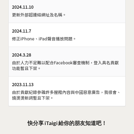
2024.11.10
更新外部超連結網址及名稱。
2024.11.7
修正iPhone、iPad聲音播放問題。
2024.3.28
由於人力不足難以配合Facebook審查機制，登入具名貢獻
功能暫且下架。
2023.11.13
由於貢獻紀錄參雜許多腥羶內容與中國惡意廣告，我很會、
燒燙燙新詞暫且下架。
快分享 iTaigi 給你的朋友知道吧！