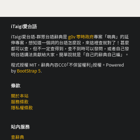
iTaigi愛台語
iTaigi愛台語-群眾台語辭典是
g0v 零時政府
專案「萌典」的延
伸專案，想知道一個詞的台語怎麼說，來這裡查就對了！甚麼
都可以查，但不一定查得到，查不到時可以發問，或者自己發
明台語講法貢獻給大家，簡單說就是「自己的辭典自己編」。
程式授權 MIT，辭典內容CC0｢不保留權利｣授權。Powered
by
BootStrap 5
.
條款
關於本站
服務條款
隱私權條款
站內服務
查辭典