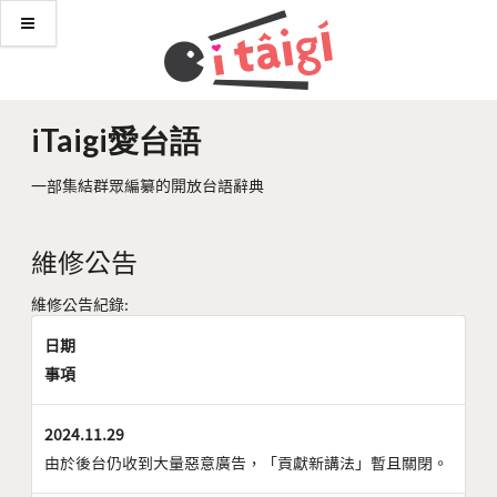
iTaigi愛台語
一部集結群眾編纂的開放台語辭典
維修公告
維修公告紀錄:
日期
事項
2024.11.29
由於後台仍收到大量惡意廣告，「貢獻新講法」暫且關閉。