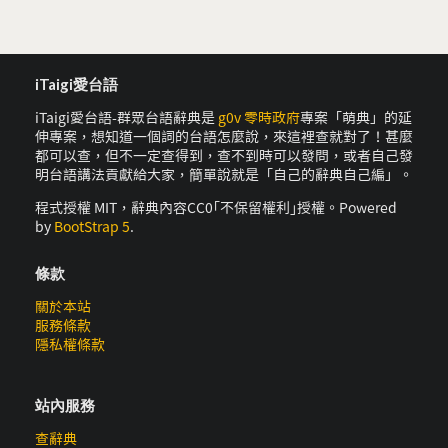
iTaigi愛台語
iTaigi愛台語-群眾台語辭典是
g0v 零時政府
專案「萌典」的延
伸專案，想知道一個詞的台語怎麼說，來這裡查就對了！甚麼
都可以查，但不一定查得到，查不到時可以發問，或者自己發
明台語講法貢獻給大家，簡單說就是「自己的辭典自己編」。
程式授權 MIT，辭典內容CC0｢不保留權利｣授權。Powered
by
BootStrap 5
.
條款
關於本站
服務條款
隱私權條款
站內服務
查辭典