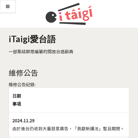
iTaigi愛台語
一部集結群眾編纂的開放台語辭典
維修公告
維修公告紀錄:
日期
事項
2024.11.29
由於後台仍收到大量惡意廣告，「貢獻新講法」暫且關閉。