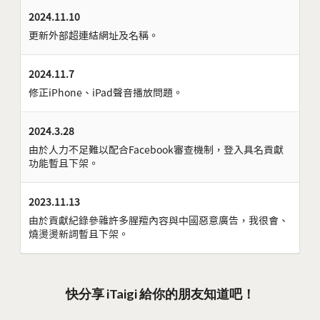
2024.11.10
更新外部超連結網址及名稱。
2024.11.7
修正iPhone、iPad聲音播放問題。
2024.3.28
由於人力不足難以配合Facebook審查機制，登入具名貢獻
功能暫且下架。
2023.11.13
由於貢獻紀錄參雜許多腥羶內容與中國惡意廣告，我很會、
燒燙燙新詞暫且下架。
快分享 iTaigi 給你的朋友知道吧！