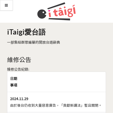
iTaigi愛台語
一部集結群眾編纂的開放台語辭典
維修公告
維修公告紀錄:
日期
事項
2024.11.29
由於後台仍收到大量惡意廣告，「貢獻新講法」暫且關閉。