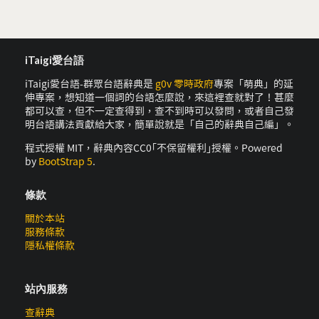
iTaigi愛台語
iTaigi愛台語-群眾台語辭典是
g0v 零時政府
專案「萌典」的延
伸專案，想知道一個詞的台語怎麼說，來這裡查就對了！甚麼
都可以查，但不一定查得到，查不到時可以發問，或者自己發
明台語講法貢獻給大家，簡單說就是「自己的辭典自己編」。
程式授權 MIT，辭典內容CC0｢不保留權利｣授權。Powered
by
BootStrap 5
.
條款
關於本站
服務條款
隱私權條款
站內服務
查辭典