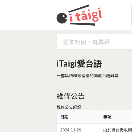
iTaigi愛台語
一部集結群眾編纂的開放台語辭典
維修公告
維修公告紀錄:
日期
事項
2024.11.29
由於後台仍收到