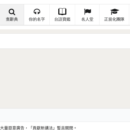
查辭典
你的名字
台語寶鑑
名人堂
正規化團隊
大量惡意廣告，「貢獻新講法」暫且關閉。