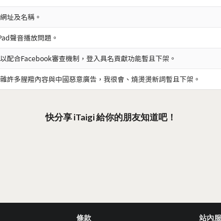
網址及名稱。
iPad聲音播放問題。
以配合Facebook審查機制，登入具名貢獻功能暫且下架。
雜許多腥羶內容與中國惡意廣告，我很會、燒燙燙新詞暫且下架。
快分享 iTaigi 給你的朋友知道吧！
條款
站內