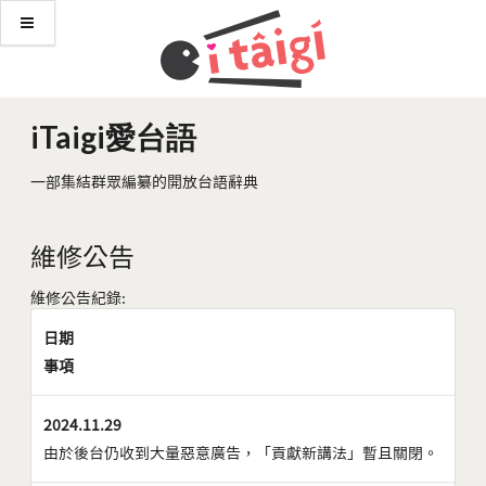
iTaigi愛台語
一部集結群眾編纂的開放台語辭典
維修公告
維修公告紀錄:
日期
事項
2024.11.29
由於後台仍收到大量惡意廣告，「貢獻新講法」暫且關閉。