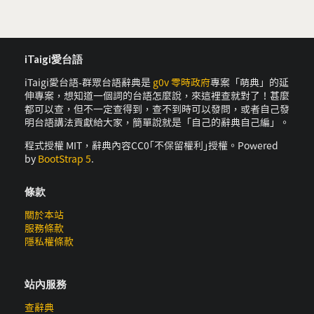
iTaigi愛台語
iTaigi愛台語-群眾台語辭典是
g0v 零時政府
專案「萌典」的延
伸專案，想知道一個詞的台語怎麼說，來這裡查就對了！甚麼
都可以查，但不一定查得到，查不到時可以發問，或者自己發
明台語講法貢獻給大家，簡單說就是「自己的辭典自己編」。
程式授權 MIT，辭典內容CC0｢不保留權利｣授權。Powered
by
BootStrap 5
.
條款
關於本站
服務條款
隱私權條款
站內服務
查辭典