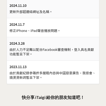
2024.11.10
更新外部超連結網址及名稱。
2024.11.7
修正iPhone、iPad聲音播放問題。
2024.3.28
由於人力不足難以配合Facebook審查機制，登入具名貢獻
功能暫且下架。
2023.11.13
由於貢獻紀錄參雜許多腥羶內容與中國惡意廣告，我很會、
燒燙燙新詞暫且下架。
快分享 iTaigi 給你的朋友知道吧！