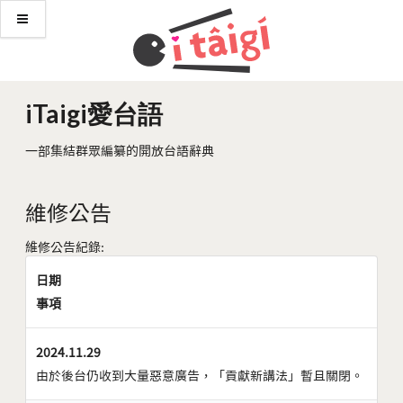
iTaigi愛台語
一部集結群眾編纂的開放台語辭典
維修公告
維修公告紀錄:
日期
事項
2024.11.29
由於後台仍收到大量惡意廣告，「貢獻新講法」暫且關閉。