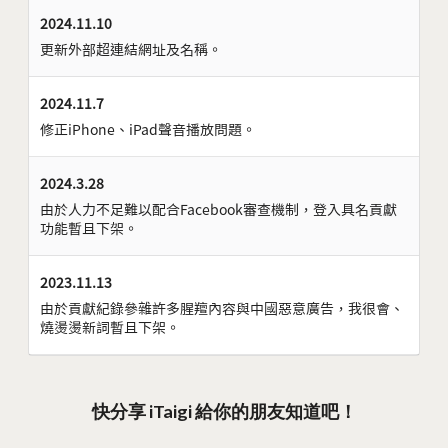
2024.11.10
更新外部超連結網址及名稱。
2024.11.7
修正iPhone、iPad聲音播放問題。
2024.3.28
由於人力不足難以配合Facebook審查機制，登入具名貢獻
功能暫且下架。
2023.11.13
由於貢獻紀錄參雜許多腥羶內容與中國惡意廣告，我很會、
燒燙燙新詞暫且下架。
快分享 iTaigi 給你的朋友知道吧！