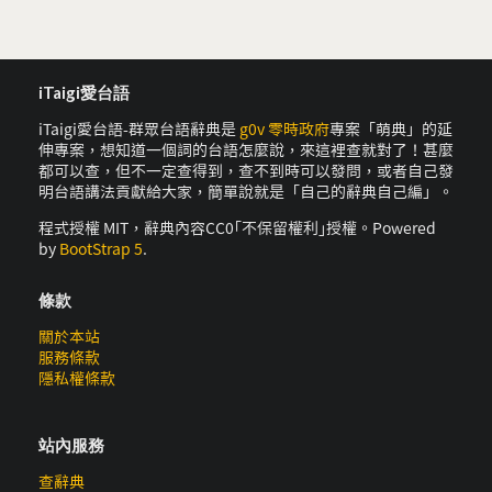
iTaigi愛台語
iTaigi愛台語-群眾台語辭典是
g0v 零時政府
專案「萌典」的延
伸專案，想知道一個詞的台語怎麼說，來這裡查就對了！甚麼
都可以查，但不一定查得到，查不到時可以發問，或者自己發
明台語講法貢獻給大家，簡單說就是「自己的辭典自己編」。
程式授權 MIT，辭典內容CC0｢不保留權利｣授權。Powered
by
BootStrap 5
.
條款
關於本站
服務條款
隱私權條款
站內服務
查辭典