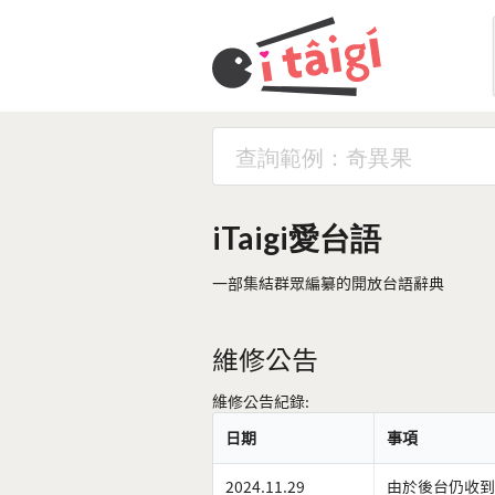
iTaigi愛台語
一部集結群眾編纂的開放台語辭典
維修公告
維修公告紀錄:
日期
事項
2024.11.29
由於後台仍收到