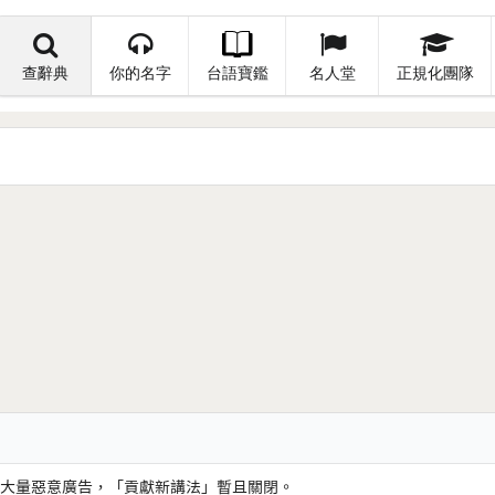
查辭典
你的名字
台語寶鑑
名人堂
正規化團隊
大量惡意廣告，「貢獻新講法」暫且關閉。