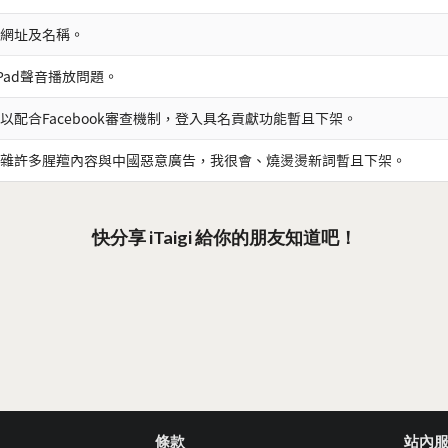
網址及名稱。
iPad聲音播放問題。
以配合Facebook審查機制，登入具名貢獻功能暫且下架。
雜許多腥羶內容與中國惡意廣告，我很會、燒燙燙新詞暫且下架。
快分享 iTaigi 給你的朋友知道吧！
條款
站內