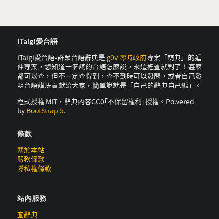
iTaigi愛台語
iTaigi愛台語-群眾台語辭典是
g0v 零時政府
專案「萌典」的延
伸專案，想知道一個詞的台語怎麼說，來這裡查就對了！甚麼
都可以查，但不一定查得到，查不到時可以發問，或者自己發
明台語講法貢獻給大家，簡單說就是「自己的辭典自己編」。
程式授權 MIT，辭典內容CC0｢不保留權利｣授權。Powered
by
BootStrap 5
.
條款
關於本站
服務條款
隱私權條款
站內服務
查辭典