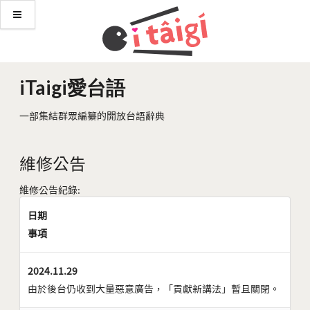
iTaigi愛台語
一部集結群眾編纂的開放台語辭典
維修公告
維修公告紀錄:
日期
事項
2024.11.29
由於後台仍收到大量惡意廣告，「貢獻新講法」暫且關閉。