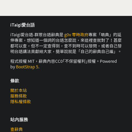
iTaigi愛台語
iTaigi愛台語-群眾台語辭典是
g0v 零時政府
專案「萌典」的延
伸專案，想知道一個詞的台語怎麼說，來這裡查就對了！甚麼
都可以查，但不一定查得到，查不到時可以發問，或者自己發
明台語講法貢獻給大家，簡單說就是「自己的辭典自己編」。
程式授權 MIT，辭典內容CC0｢不保留權利｣授權。Powered
by
BootStrap 5
.
條款
關於本站
服務條款
隱私權條款
站內服務
查辭典