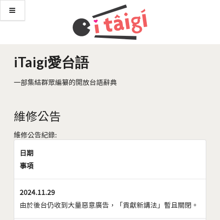
iTaigi愛台語
一部集結群眾編纂的開放台語辭典
維修公告
維修公告紀錄:
日期
事項
2024.11.29
由於後台仍收到大量惡意廣告，「貢獻新講法」暫且關閉。