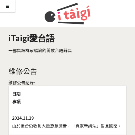
iTaigi愛台語
一部集結群眾編纂的開放台語辭典
維修公告
維修公告紀錄:
日期
事項
2024.11.29
由於後台仍收到大量惡意廣告，「貢獻新講法」暫且關閉。