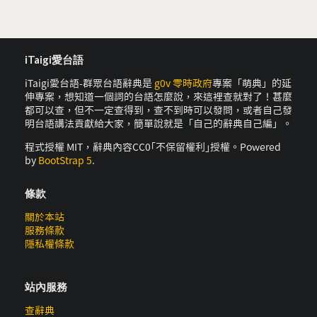
iTaigi愛台語
iTaigi愛台語-群眾台語辭典是
g0v 零時政府
專案「萌典」的延
伸專案，想知道一個詞的台語怎麼說，來這裡查就對了！甚麼
都可以查，但不一定查得到，查不到時可以發問，或者自己發
明台語講法貢獻給大家，簡單說就是「自己的辭典自己編」。
程式授權 MIT，辭典內容CC0｢不保留權利｣授權。Powered
by
BootStrap 5
.
條款
關於本站
服務條款
隱私權條款
站內服務
查辭典