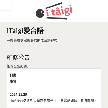
iTaigi愛台語
一部集結群眾編纂的開放台語辭典
維修公告
維修公告紀錄:
日期
事項
2024.11.29
由於後台仍收到大量惡意廣告，「貢獻新講法」暫且關閉。