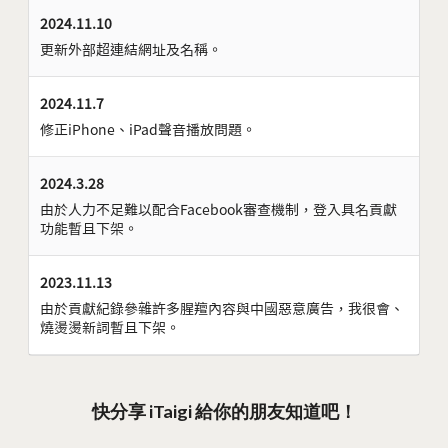
2024.11.10
更新外部超連結網址及名稱。
2024.11.7
修正iPhone、iPad聲音播放問題。
2024.3.28
由於人力不足難以配合Facebook審查機制，登入具名貢獻
功能暫且下架。
2023.11.13
由於貢獻紀錄參雜許多腥羶內容與中國惡意廣告，我很會、
燒燙燙新詞暫且下架。
快分享 iTaigi 給你的朋友知道吧！