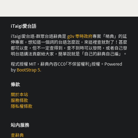
iTaigi愛台語
iTaigi愛台語-群眾台語辭典是
g0v 零時政府
專案「萌典」的延
伸專案，想知道一個詞的台語怎麼說，來這裡查就對了！甚麼
都可以查，但不一定查得到，查不到時可以發問，或者自己發
明台語講法貢獻給大家，簡單說就是「自己的辭典自己編」。
程式授權 MIT，辭典內容CC0｢不保留權利｣授權。Powered
by
BootStrap 5
.
條款
關於本站
服務條款
隱私權條款
站內服務
查辭典