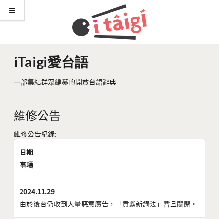
iTaigi愛台語
一部集結群眾編纂的開放台語辭典
維修公告
維修公告紀錄:
日期
事項
2024.11.29
由於後台仍收到大量惡意廣告，「貢獻新講法」暫且關閉。