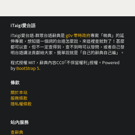
iTaigi愛台語
iTaigi愛台語-群眾台語辭典是
g0v 零時政府
專案「萌典」的延
伸專案，想知道一個詞的台語怎麼說，來這裡查就對了！甚麼
都可以查，但不一定查得到，查不到時可以發問，或者自己發
明台語講法貢獻給大家，簡單說就是「自己的辭典自己編」。
程式授權 MIT，辭典內容CC0｢不保留權利｣授權。Powered
by
BootStrap 5
.
條款
關於本站
服務條款
隱私權條款
站內服務
查辭典