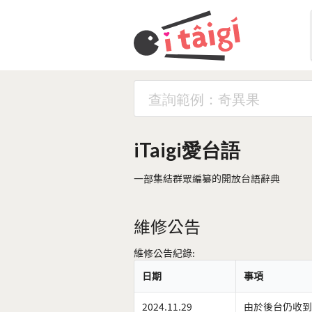
iTaigi愛台語
一部集結群眾編纂的開放台語辭典
維修公告
維修公告紀錄:
日期
事項
2024.11.29
由於後台仍收到