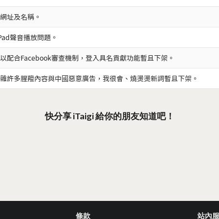
網址及名稱。
iPad聲音播放問題。
以配合Facebook審查機制，登入具名貢獻功能暫且下架。
雜許多腥羶內容與中國惡意廣告，我很會、燒燙燙新詞暫且下架。
快分享 iTaigi 給你的朋友知道吧！
條款
站內