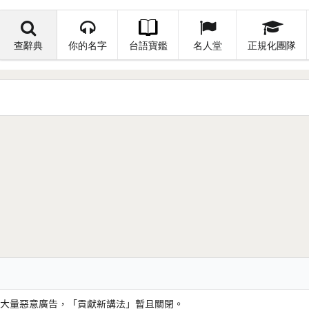
查辭典
你的名字
台語寶鑑
名人堂
正規化團隊
大量惡意廣告，「貢獻新講法」暫且關閉。