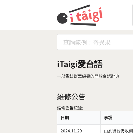
iTaigi愛台語
一部集結群眾編纂的開放台語辭典
維修公告
維修公告紀錄:
日期
事項
2024.11.29
由於後台仍收到