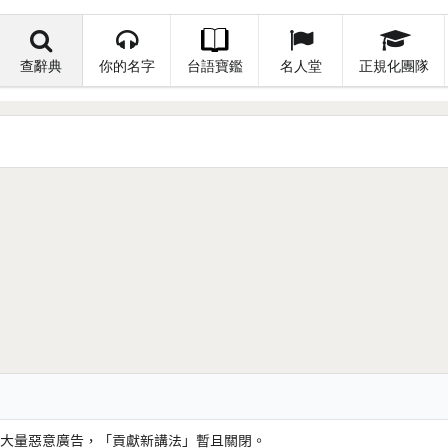
查辭典
你的名字
台語寶鑑
名人堂
正規化團隊
大量惡意廣告，「貢獻新講法」暫且關閉。