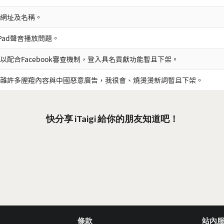
網址及名稱。
iPad聲音播放問題。
以配合Facebook審查機制，登入具名貢獻功能暫且下架。
雜許多腥羶內容與中國惡意廣告，我很會、燒燙燙新詞暫且下架。
快分享 iTaigi 給你的朋友知道吧！
條款
站內