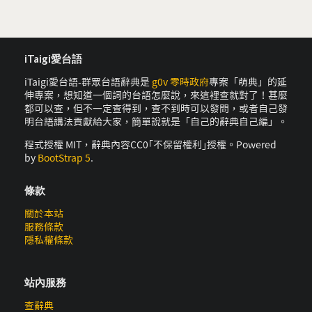
iTaigi愛台語
iTaigi愛台語-群眾台語辭典是
g0v 零時政府
專案「萌典」的延
伸專案，想知道一個詞的台語怎麼說，來這裡查就對了！甚麼
都可以查，但不一定查得到，查不到時可以發問，或者自己發
明台語講法貢獻給大家，簡單說就是「自己的辭典自己編」。
程式授權 MIT，辭典內容CC0｢不保留權利｣授權。Powered
by
BootStrap 5
.
條款
關於本站
服務條款
隱私權條款
站內服務
查辭典