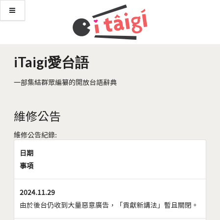
iTaigi愛台語
一部集結群眾編纂的開放台語辭典
維修公告
維修公告紀錄:
日期
事項
2024.11.29
由於後台仍收到大量惡意廣告，「貢獻新講法」暫且關閉。