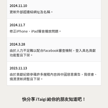
2024.11.10
更新外部超連結網址及名稱。
2024.11.7
修正iPhone、iPad聲音播放問題。
2024.3.28
由於人力不足難以配合Facebook審查機制，登入具名貢獻
功能暫且下架。
2023.11.13
由於貢獻紀錄參雜許多腥羶內容與中國惡意廣告，我很會、
燒燙燙新詞暫且下架。
快分享 iTaigi 給你的朋友知道吧！