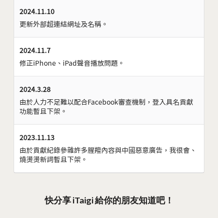
2024.11.10
更新外部超連結網址及名稱。
2024.11.7
修正iPhone、iPad聲音播放問題。
2024.3.28
由於人力不足難以配合Facebook審查機制，登入具名貢獻
功能暫且下架。
2023.11.13
由於貢獻紀錄參雜許多腥羶內容與中國惡意廣告，我很會、
燒燙燙新詞暫且下架。
快分享 iTaigi 給你的朋友知道吧！