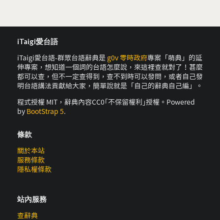
iTaigi愛台語
iTaigi愛台語-群眾台語辭典是
g0v 零時政府
專案「萌典」的延
伸專案，想知道一個詞的台語怎麼說，來這裡查就對了！甚麼
都可以查，但不一定查得到，查不到時可以發問，或者自己發
明台語講法貢獻給大家，簡單說就是「自己的辭典自己編」。
程式授權 MIT，辭典內容CC0｢不保留權利｣授權。Powered
by
BootStrap 5
.
條款
關於本站
服務條款
隱私權條款
站內服務
查辭典