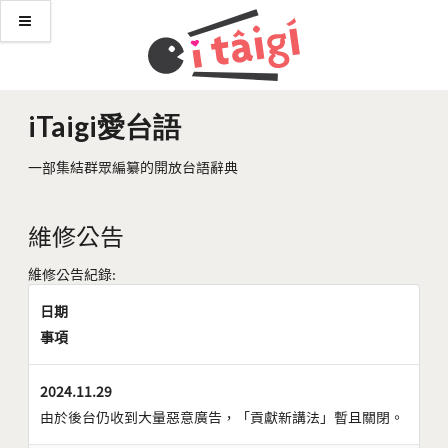
iTaigi愛台語
一部集結群眾編纂的開放台語辭典
維修公告
維修公告紀錄:
日期
事項
2024.11.29
由於後台仍收到大量惡意廣告，「貢獻新講法」暫且關閉。