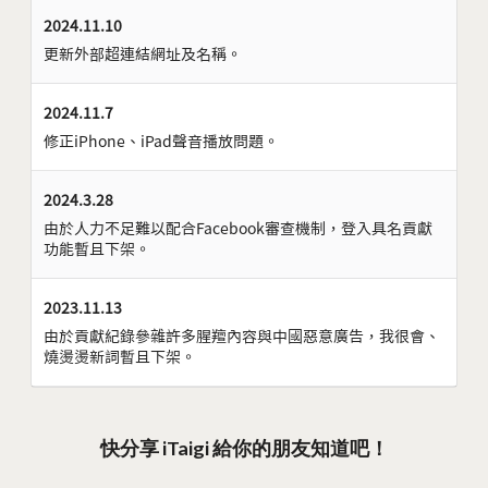
2024.11.10
更新外部超連結網址及名稱。
2024.11.7
修正iPhone、iPad聲音播放問題。
2024.3.28
由於人力不足難以配合Facebook審查機制，登入具名貢獻
功能暫且下架。
2023.11.13
由於貢獻紀錄參雜許多腥羶內容與中國惡意廣告，我很會、
燒燙燙新詞暫且下架。
快分享 iTaigi 給你的朋友知道吧！