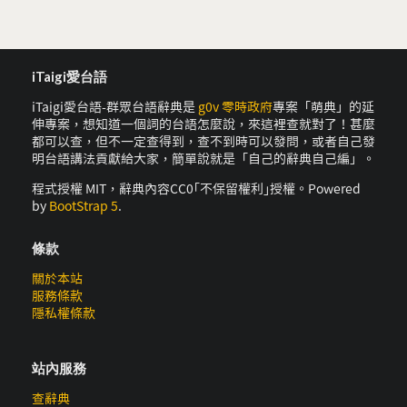
iTaigi愛台語
iTaigi愛台語-群眾台語辭典是
g0v 零時政府
專案「萌典」的延
伸專案，想知道一個詞的台語怎麼說，來這裡查就對了！甚麼
都可以查，但不一定查得到，查不到時可以發問，或者自己發
明台語講法貢獻給大家，簡單說就是「自己的辭典自己編」。
程式授權 MIT，辭典內容CC0｢不保留權利｣授權。Powered
by
BootStrap 5
.
條款
關於本站
服務條款
隱私權條款
站內服務
查辭典