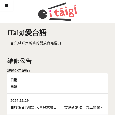
iTaigi愛台語
一部集結群眾編纂的開放台語辭典
維修公告
維修公告紀錄:
日期
事項
2024.11.29
由於後台仍收到大量惡意廣告，「貢獻新講法」暫且關閉。