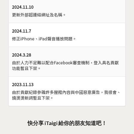
2024.11.10
更新外部超連結網址及名稱。
2024.11.7
修正iPhone、iPad聲音播放問題。
2024.3.28
由於人力不足難以配合Facebook審查機制，登入具名貢獻
功能暫且下架。
2023.11.13
由於貢獻紀錄參雜許多腥羶內容與中國惡意廣告，我很會、
燒燙燙新詞暫且下架。
快分享 iTaigi 給你的朋友知道吧！