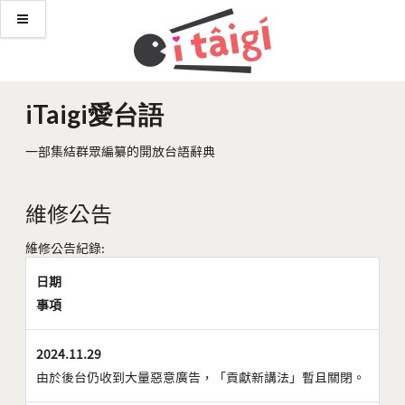
iTaigi愛台語
一部集結群眾編纂的開放台語辭典
維修公告
維修公告紀錄:
日期
事項
2024.11.29
由於後台仍收到大量惡意廣告，「貢獻新講法」暫且關閉。