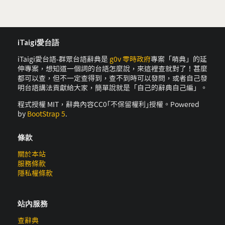
iTaigi愛台語
iTaigi愛台語-群眾台語辭典是
g0v 零時政府
專案「萌典」的延
伸專案，想知道一個詞的台語怎麼說，來這裡查就對了！甚麼
都可以查，但不一定查得到，查不到時可以發問，或者自己發
明台語講法貢獻給大家，簡單說就是「自己的辭典自己編」。
程式授權 MIT，辭典內容CC0｢不保留權利｣授權。Powered
by
BootStrap 5
.
條款
關於本站
服務條款
隱私權條款
站內服務
查辭典