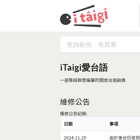
iTaigi愛台語
一部集結群眾編纂的開放台語辭典
維修公告
維修公告紀錄:
日期
事項
2024.11.29
由於後台仍收到