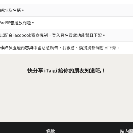
網址及名稱。
iPad聲音播放問題。
以配合Facebook審查機制，登入具名貢獻功能暫且下架。
雜許多腥羶內容與中國惡意廣告，我很會、燒燙燙新詞暫且下架。
快分享 iTaigi 給你的朋友知道吧！
條款
站內