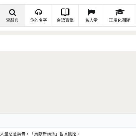
查辭典
你的名字
台語寶鑑
名人堂
正規化團隊
大量惡意廣告，「貢獻新講法」暫且關閉。