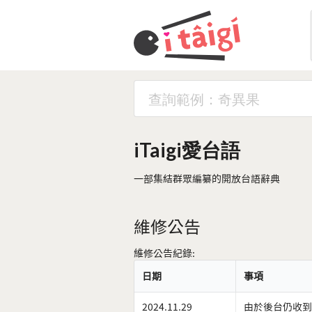
iTaigi愛台語
一部集結群眾編纂的開放台語辭典
維修公告
維修公告紀錄:
日期
事項
2024.11.29
由於後台仍收到