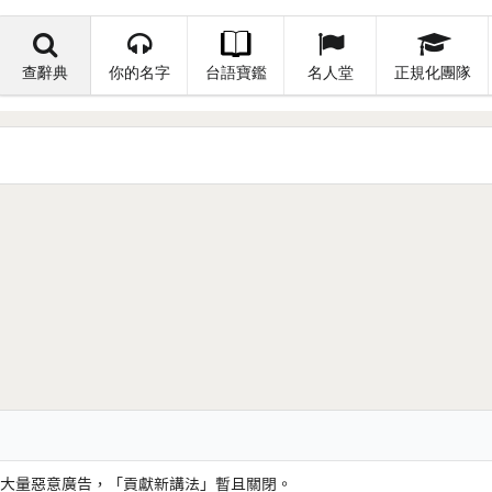
查辭典
你的名字
台語寶鑑
名人堂
正規化團隊
大量惡意廣告，「貢獻新講法」暫且關閉。