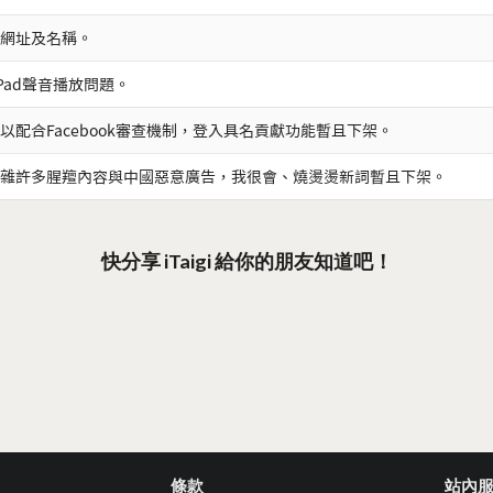
網址及名稱。
iPad聲音播放問題。
以配合Facebook審查機制，登入具名貢獻功能暫且下架。
雜許多腥羶內容與中國惡意廣告，我很會、燒燙燙新詞暫且下架。
快分享 iTaigi 給你的朋友知道吧！
條款
站內