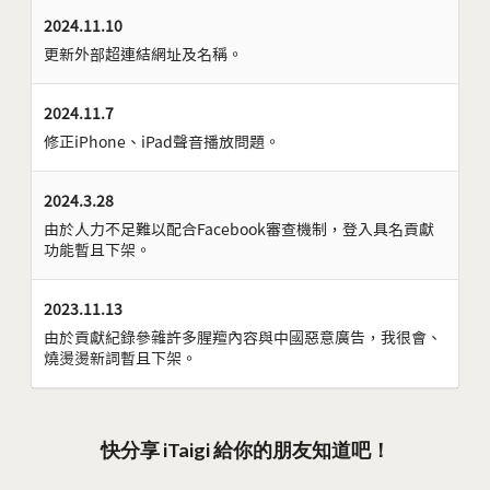
2024.11.10
更新外部超連結網址及名稱。
2024.11.7
修正iPhone、iPad聲音播放問題。
2024.3.28
由於人力不足難以配合Facebook審查機制，登入具名貢獻
功能暫且下架。
2023.11.13
由於貢獻紀錄參雜許多腥羶內容與中國惡意廣告，我很會、
燒燙燙新詞暫且下架。
快分享 iTaigi 給你的朋友知道吧！