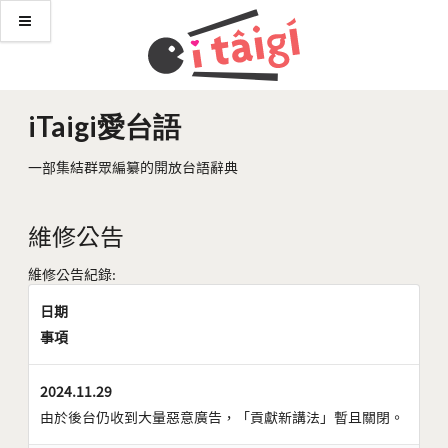
iTaigi愛台語
一部集結群眾編纂的開放台語辭典
維修公告
維修公告紀錄:
日期
事項
2024.11.29
由於後台仍收到大量惡意廣告，「貢獻新講法」暫且關閉。