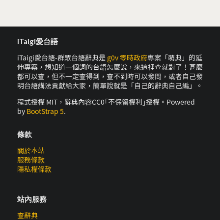
iTaigi愛台語
iTaigi愛台語-群眾台語辭典是
g0v 零時政府
專案「萌典」的延
伸專案，想知道一個詞的台語怎麼說，來這裡查就對了！甚麼
都可以查，但不一定查得到，查不到時可以發問，或者自己發
明台語講法貢獻給大家，簡單說就是「自己的辭典自己編」。
程式授權 MIT，辭典內容CC0｢不保留權利｣授權。Powered
by
BootStrap 5
.
條款
關於本站
服務條款
隱私權條款
站內服務
查辭典