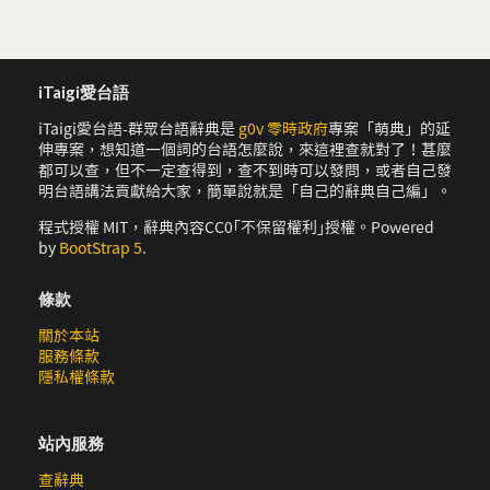
iTaigi愛台語
iTaigi愛台語-群眾台語辭典是
g0v 零時政府
專案「萌典」的延
伸專案，想知道一個詞的台語怎麼說，來這裡查就對了！甚麼
都可以查，但不一定查得到，查不到時可以發問，或者自己發
明台語講法貢獻給大家，簡單說就是「自己的辭典自己編」。
程式授權 MIT，辭典內容CC0｢不保留權利｣授權。Powered
by
BootStrap 5
.
條款
關於本站
服務條款
隱私權條款
站內服務
查辭典