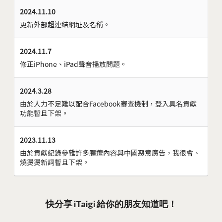
2024.11.10
更新外部超連結網址及名稱。
2024.11.7
修正iPhone、iPad聲音播放問題。
2024.3.28
由於人力不足難以配合Facebook審查機制，登入具名貢獻
功能暫且下架。
2023.11.13
由於貢獻紀錄參雜許多腥羶內容與中國惡意廣告，我很會、
燒燙燙新詞暫且下架。
快分享 iTaigi 給你的朋友知道吧！