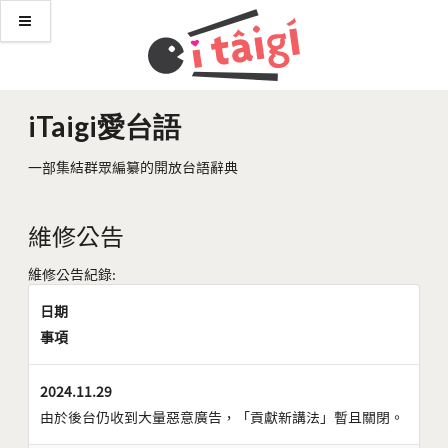
iTaigi愛台語
一部集結群眾編纂的開放台語辭典
維修公告
維修公告紀錄:
日期
事項
2024.11.29
由於後台仍收到大量惡意廣告，「貢獻新講法」暫且關閉。