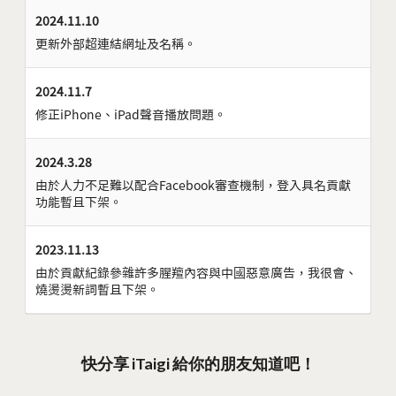
2024.11.10
更新外部超連結網址及名稱。
2024.11.7
修正iPhone、iPad聲音播放問題。
2024.3.28
由於人力不足難以配合Facebook審查機制，登入具名貢獻
功能暫且下架。
2023.11.13
由於貢獻紀錄參雜許多腥羶內容與中國惡意廣告，我很會、
燒燙燙新詞暫且下架。
快分享 iTaigi 給你的朋友知道吧！