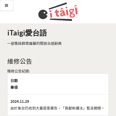
iTaigi愛台語
一部集結群眾編纂的開放台語辭典
維修公告
維修公告紀錄:
日期
事項
2024.11.29
由於後台仍收到大量惡意廣告，「貢獻新講法」暫且關閉。