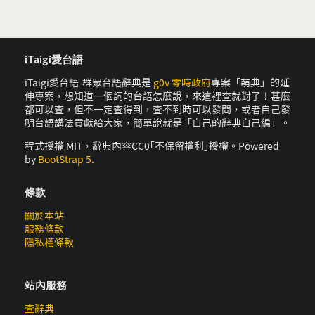
iTaigi愛台語
iTaigi愛台語-群眾台語辭典是
g0v 零時政府
專案「萌典」的延
伸專案，想知道一個詞的台語怎麼說，來這裡查就對了！甚麼
都可以查，但不一定查得到，查不到時可以發問，或者自己發
明台語講法貢獻給大家，簡單說就是「自己的辭典自己編」。
程式授權 MIT，辭典內容CC0｢不保留權利｣授權。Powered
by
BootStrap 5
.
條款
關於本站
服務條款
隱私權條款
站內服務
查辭典