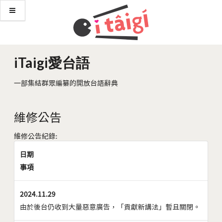
iTaigi愛台語
一部集結群眾編纂的開放台語辭典
維修公告
維修公告紀錄:
日期
事項
2024.11.29
由於後台仍收到大量惡意廣告，「貢獻新講法」暫且關閉。