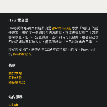
iTaigi愛台語
iTaigi愛台語-群眾台語辭典是
g0v 零時政府
專案「萌典」的延
伸專案，想知道一個詞的台語怎麼說，來這裡查就對了！甚麼
都可以查，但不一定查得到，查不到時可以發問，或者自己發
明台語講法貢獻給大家，簡單說就是「自己的辭典自己編」。
程式授權 MIT，辭典內容CC0｢不保留權利｣授權。Powered
by
BootStrap 5
.
條款
關於本站
服務條款
隱私權條款
站內服務
查辭典