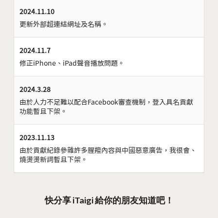
2024.11.10
更新外部超連結網址及名稱。
2024.11.7
修正iPhone、iPad聲音播放問題。
2024.3.28
由於人力不足難以配合Facebook審查機制，登入具名貢獻
功能暫且下架。
2023.11.13
由於貢獻紀錄參雜許多腥羶內容與中國惡意廣告，我很會、
燒燙燙新詞暫且下架。
快分享 iTaigi 給你的朋友知道吧！