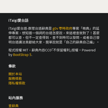
iTaigi愛台語
iTaigi愛台語-群眾台語辭典是
g0v 零時政府
專案「萌典」的延
伸專案，想知道一個詞的台語怎麼說，來這裡查就對了！甚麼
都可以查，但不一定查得到，查不到時可以發問，或者自己發
明台語講法貢獻給大家，簡單說就是「自己的辭典自己編」。
程式授權 MIT，辭典內容CC0｢不保留權利｣授權。Powered
by
BootStrap 5
.
條款
關於本站
服務條款
隱私權條款
站內服務
查辭典