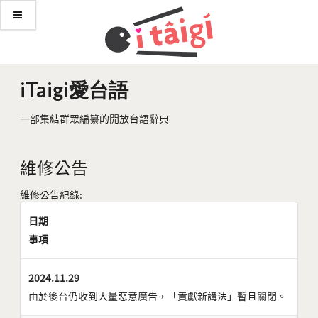
iTaigi愛台語
一部集結群眾編纂的開放台語辭典
維修公告
維修公告紀錄:
日期
事項
2024.11.29
由於後台仍收到大量惡意廣告，「貢獻新講法」暫且關閉。