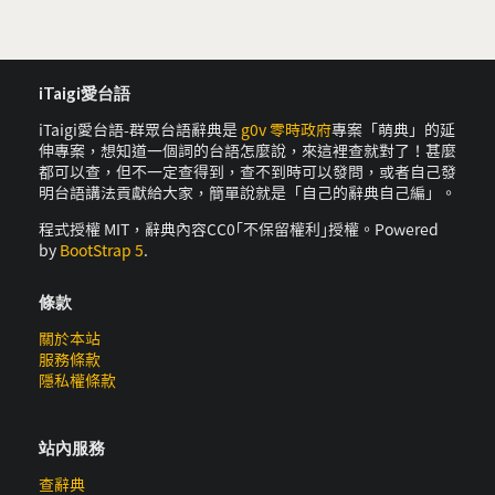
iTaigi愛台語
iTaigi愛台語-群眾台語辭典是
g0v 零時政府
專案「萌典」的延
伸專案，想知道一個詞的台語怎麼說，來這裡查就對了！甚麼
都可以查，但不一定查得到，查不到時可以發問，或者自己發
明台語講法貢獻給大家，簡單說就是「自己的辭典自己編」。
程式授權 MIT，辭典內容CC0｢不保留權利｣授權。Powered
by
BootStrap 5
.
條款
關於本站
服務條款
隱私權條款
站內服務
查辭典