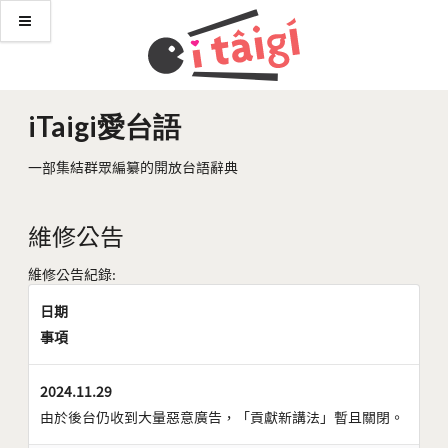
iTaigi愛台語
一部集結群眾編纂的開放台語辭典
維修公告
維修公告紀錄:
日期
事項
2024.11.29
由於後台仍收到大量惡意廣告，「貢獻新講法」暫且關閉。