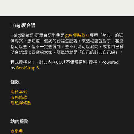
iTaigi愛台語
iTaigi愛台語-群眾台語辭典是
g0v 零時政府
專案「萌典」的延
伸專案，想知道一個詞的台語怎麼說，來這裡查就對了！甚麼
都可以查，但不一定查得到，查不到時可以發問，或者自己發
明台語講法貢獻給大家，簡單說就是「自己的辭典自己編」。
程式授權 MIT，辭典內容CC0｢不保留權利｣授權。Powered
by
BootStrap 5
.
條款
關於本站
服務條款
隱私權條款
站內服務
查辭典