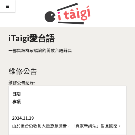
iTaigi愛台語
一部集結群眾編纂的開放台語辭典
維修公告
維修公告紀錄:
日期
事項
2024.11.29
由於後台仍收到大量惡意廣告，「貢獻新講法」暫且關閉。