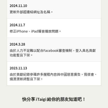
2024.11.10
更新外部超連結網址及名稱。
2024.11.7
修正iPhone、iPad聲音播放問題。
2024.3.28
由於人力不足難以配合Facebook審查機制，登入具名貢獻
功能暫且下架。
2023.11.13
由於貢獻紀錄參雜許多腥羶內容與中國惡意廣告，我很會、
燒燙燙新詞暫且下架。
快分享 iTaigi 給你的朋友知道吧！