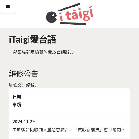
iTaigi愛台語
一部集結群眾編纂的開放台語辭典
維修公告
維修公告紀錄:
日期
事項
2024.11.29
由於後台仍收到大量惡意廣告，「貢獻新講法」暫且關閉。