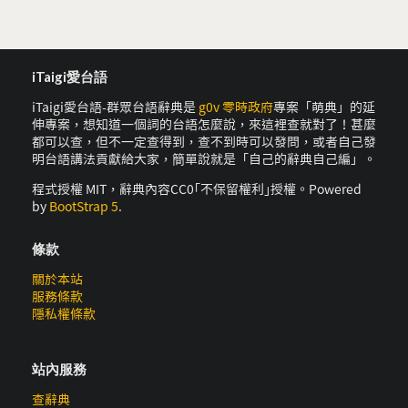
iTaigi愛台語
iTaigi愛台語-群眾台語辭典是
g0v 零時政府
專案「萌典」的延
伸專案，想知道一個詞的台語怎麼說，來這裡查就對了！甚麼
都可以查，但不一定查得到，查不到時可以發問，或者自己發
明台語講法貢獻給大家，簡單說就是「自己的辭典自己編」。
程式授權 MIT，辭典內容CC0｢不保留權利｣授權。Powered
by
BootStrap 5
.
條款
關於本站
服務條款
隱私權條款
站內服務
查辭典