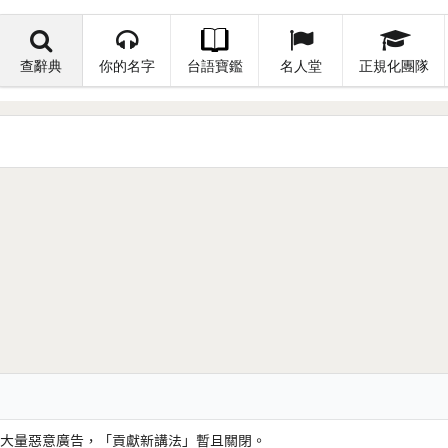
查辭典
你的名字
台語寶鑑
名人堂
正規化團隊
大量惡意廣告，「貢獻新講法」暫且關閉。