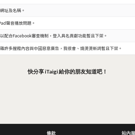
網址及名稱。
iPad聲音播放問題。
以配合Facebook審查機制，登入具名貢獻功能暫且下架。
雜許多腥羶內容與中國惡意廣告，我很會、燒燙燙新詞暫且下架。
快分享 iTaigi 給你的朋友知道吧！
條款
站內