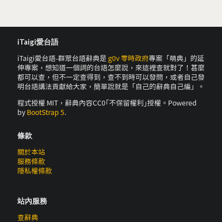
iTaigi愛台語
iTaigi愛台語-群眾台語辭典是
g0v 零時政府
專案「萌典」的延
伸專案，想知道一個詞的台語怎麼說，來這裡查就對了！甚麼
都可以查，但不一定查得到，查不到時可以發問，或者自己發
明台語講法貢獻給大家，簡單說就是「自己的辭典自己編」。
程式授權 MIT，辭典內容CC0｢不保留權利｣授權。Powered
by
BootStrap 5
.
條款
關於本站
服務條款
隱私權條款
站內服務
查辭典