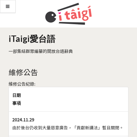
iTaigi愛台語
一部集結群眾編纂的開放台語辭典
維修公告
維修公告紀錄:
日期
事項
2024.11.29
由於後台仍收到大量惡意廣告，「貢獻新講法」暫且關閉。