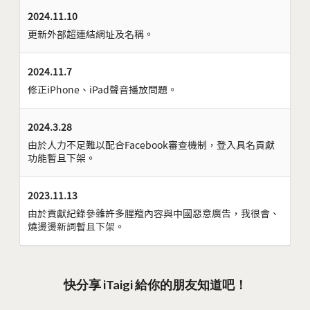
2024.11.10
更新外部超連結網址及名稱。
2024.11.7
修正iPhone、iPad聲音播放問題。
2024.3.28
由於人力不足難以配合Facebook審查機制，登入具名貢獻
功能暫且下架。
2023.11.13
由於貢獻紀錄參雜許多腥羶內容與中國惡意廣告，我很會、
燒燙燙新詞暫且下架。
快分享 iTaigi 給你的朋友知道吧！